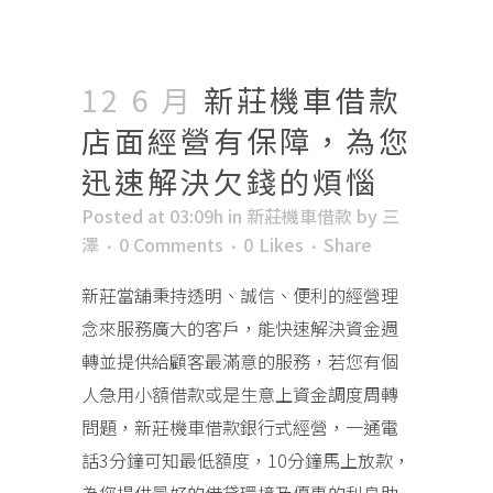
12 6 月
新莊機車借款
店面經營有保障，為您
迅速解決欠錢的煩惱
Posted at 03:09h
in
新莊機車借款
by
三
澤
0 Comments
0
Likes
Share
新莊當舖秉持透明、誠信、便利的經營理
念來服務廣大的客戶，能快速解決資金週
轉並提供給顧客最滿意的服務，若您有個
人急用小額借款或是生意上資金調度周轉
問題，新莊機車借款銀行式經營，一通電
話3分鐘可知最低額度，10分鐘馬上放款，
為您提供最好的借貸環境及優惠的利息助