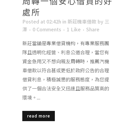
周轉一個安心借貸的好
處所
Posted at 02:42h
in
新莊機車借款
by
三
澤
0 Comments
1
Like
Share
新莊當舖是專業借貸機构，有專業服務團
隊且透明化經營、利息公道合理，當您有
資金急用又不想向親友周轉時，推薦汽機
車借款以符合甚或更低於政府公告的合理
借貸利息，積極誠懇的服務態度，為您提
供了一個合法安全又迅速且服務品質高的
環境。...
read more