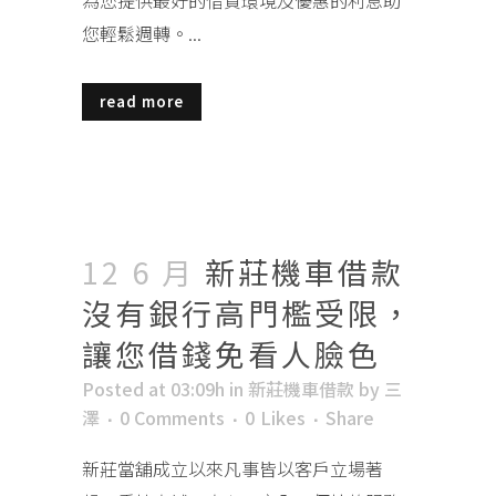
您輕鬆週轉。...
read more
12 6 月
新莊機車借款
沒有銀行高門檻受限，
讓您借錢免看人臉色
Posted at 03:09h
in
新莊機車借款
by
三
澤
0 Comments
0
Likes
Share
新莊當舖成立以來凡事皆以客戶立場著