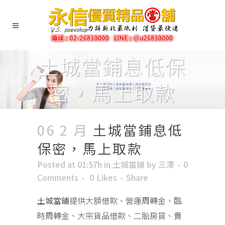
土城當鋪息低保
密，馬上取款
06 2 月
土城當鋪息低
保密，馬上取款
Posted at 01:57h
in
土城當鋪
by
三澤
0
Comments
0
Likes
Share
土城當鋪
提供大額借款、營運周轉金、臨
時周轉金、大宗貨品借款、二胎房貸、貴