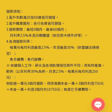
借款須知：
1.客戶年齡滿20至60歲皆可辦理。
2.客戶職業類別：各行各業皆可辦理。
3.借款期限：最短3個月、最長60個月；
月利率2.5%本息分期攤還（依信用卡條件評等）。
4.各項借款利率：
每萬元每月利息最高2.5%、年息最高30%（依當舖法規規
定）；
免手續費、免代辦費。
※ 依據個人工作、薪水及各項負債授信條件不同，而有所差異。
範例（以年利率30%為例，月息2.5%，每萬元每月利息250
元）：
例如借一萬元3個月還款，得須清償本金一萬＋3個月利息750元
＝本金一萬＋利息3個月共10750元；無其它手續費用。