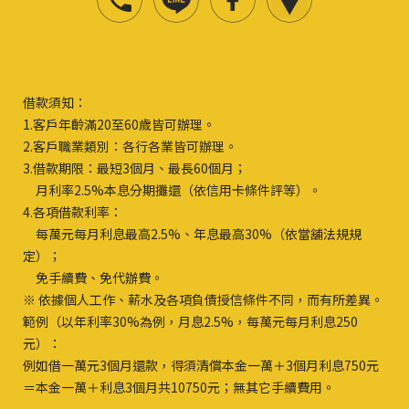
借款須知：
1.客戶年齡滿20至60歲皆可辦理。
2.客戶職業類別：各行各業皆可辦理。
3.借款期限：最短3個月、最長60個月；
月利率2.5%本息分期攤還（依信用卡條件評等）。
4.各項借款利率：
每萬元每月利息最高2.5%、年息最高30%（依當舖法規規
定）；
免手續費、免代辦費。
※ 依據個人工作、薪水及各項負債授信條件不同，而有所差異。
範例（以年利率30%為例，月息2.5%，每萬元每月利息250
元）：
例如借一萬元3個月還款，得須清償本金一萬＋3個月利息750元
＝本金一萬＋利息3個月共10750元；無其它手續費用。