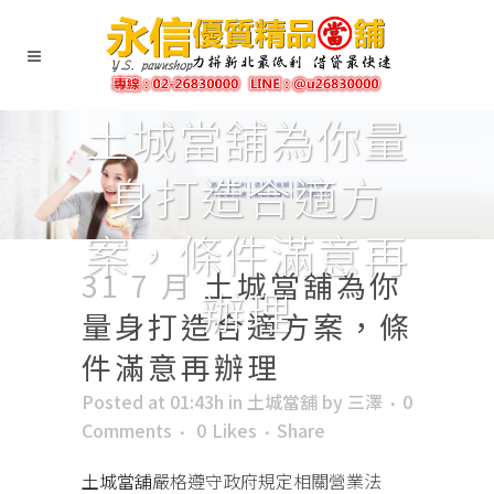
土城當舖為你量
身打造合適方
案，條件滿意再
31 7 月
土城當舖為你
辦理
量身打造合適方案，條
件滿意再辦理
Posted at 01:43h
in
土城當舖
by
三澤
0
Comments
0
Likes
Share
土城當舖
嚴格遵守政府規定相關營業法