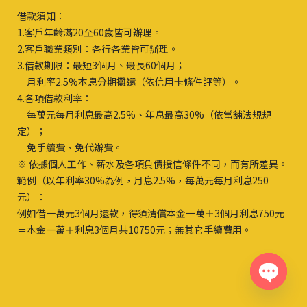
借款須知：
1.客戶年齡滿20至60歲皆可辦理。
2.客戶職業類別：各行各業皆可辦理。
3.借款期限：最短3個月、最長60個月；
月利率2.5%本息分期攤還（依信用卡條件評等）。
4.各項借款利率：
每萬元每月利息最高2.5%、年息最高30%（依當舖法規規
定）；
免手續費、免代辦費。
※ 依據個人工作、薪水及各項負債授信條件不同，而有所差異。
範例（以年利率30%為例，月息2.5%，每萬元每月利息250
元）：
例如借一萬元3個月還款，得須清償本金一萬＋3個月利息750元
＝本金一萬＋利息3個月共10750元；無其它手續費用。
Open
chaty