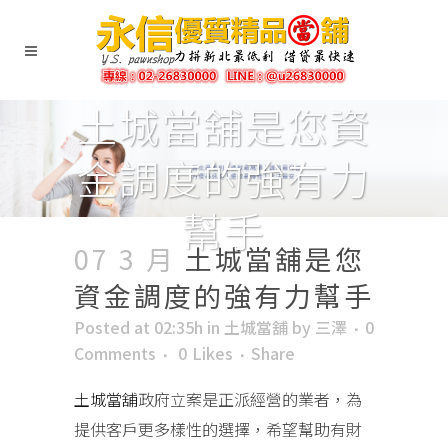
土城當舖是您資
金調度的強有力
幫手
07 3 月
土城當舖是您
資金調度的強有力幫手
Posted at 02:35h
in
土城當舖
by
三澤
0
Comments
0
Likes
Share
土城當舖
政府立案是正派經營的業者，為
提供客戶更多樣性的選擇，希望幫助有財