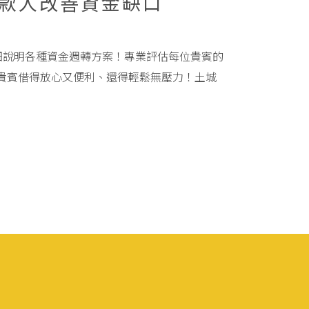
款人改善資金缺口
詳細說明各種資金週轉方案！專業評估每位貴賓的
貴賓借得放心又便利、還得輕鬆無壓力！土城