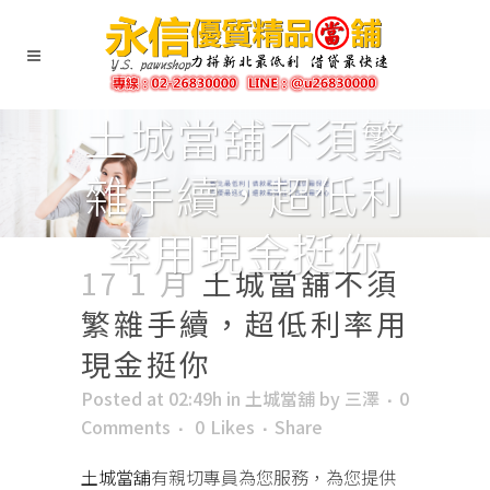
土城當舖不須繁
雜手續，超低利
率用現金挺你
17 1 月
土城當舖不須
繁雜手續，超低利率用
現金挺你
Posted at 02:49h
in
土城當舖
by
三澤
0
Comments
0
Likes
Share
土城當舖
有親切專員為您服務，為您提供