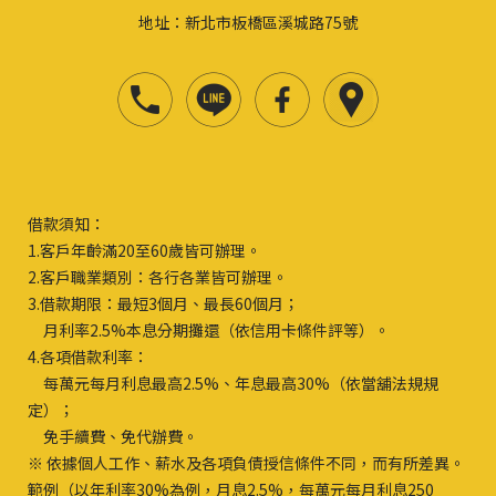
地址：新北市板橋區溪城路75號
借款須知：
1.客戶年齡滿20至60歲皆可辦理。
2.客戶職業類別：各行各業皆可辦理。
3.借款期限：最短3個月、最長60個月；
月利率2.5%本息分期攤還（依信用卡條件評等）。
4.各項借款利率：
每萬元每月利息最高2.5%、年息最高30%（依當舖法規規
定）；
免手續費、免代辦費。
※ 依據個人工作、薪水及各項負債授信條件不同，而有所差異。
範例（以年利率30%為例，月息2.5%，每萬元每月利息250