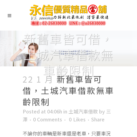
新舊車皆可借，
土城汽車借款無
車齡限制
22 1 月
新舊車皆可
借，土城汽車借款無車
齡限制
Posted at 04:06h
in
土城汽車借款
by
三
澤
0 Comments
0
Likes
Share
不論你的車輛是新車還是老車，只要車況