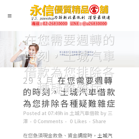
在您需要週轉的
時刻，土城汽車
借款為您排除各
29 3 月
在您需要週轉
種疑難雜症
的時刻，土城汽車借款
為您排除各種疑難雜症
Posted at 07:49h
in
土城汽車借款
by
三
澤
0 Comments
0
Likes
Share
在您急須現金救急、資金調度時，
土城汽