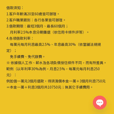
借款須知：
1.客戶年齡滿20至60歲皆可辦理。
2.客戶職業類別：各行各業皆可辦理。
3.借款期限：最短3個月、最長60個月；
月利率2.5%本息分期攤還（依信用卡條件評等）。
4.各項借款利率：
每萬元每月利息最高2.5%、年息最高30%（依當舖法規規
定）；
免手續費、免代辦費。
※ 依據個人工作、薪水及各項負債授信條件不同，而有所差異。
範例（以年利率30%為例，月息2.5%，每萬元每月利息250
元）：
例如借一萬元3個月還款，得須清償本金一萬＋3個月利息750元
＝本金一萬＋利息3個月共10750元；無其它手續費用。
Open