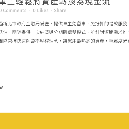
車主輕鬆將資產轉換為現金流
0 Comments
0
Likes
Share
過新北市政府金融局備查，提供車主免留車、免抵押的借款服務
低估，團隊提供一次結清與分期攤還雙模式，並針對短期需求推
團隊秉持快速解套不壓榨理念，讓您用最熟悉的資產，輕鬆度過
me.