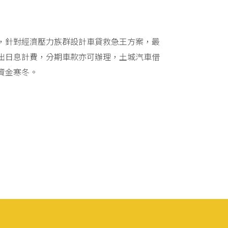
，針對經濟壓力族群設計車貸救急王方案，最
出日息計費，分期車款亦可辦理，土城汽車借
資金寒冬。