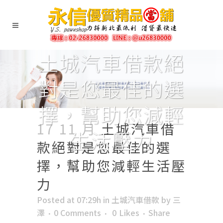
土城汽車借款絕
對是您最佳的選
擇，幫助您減輕
17 11 月
土城汽車借
生活壓力
款絕對是您最佳的選
擇，幫助您減輕生活壓
力
Posted at 07:29h
in
土城汽車借款
by
三
澤
0 Comments
0
Likes
Share