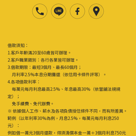
借款須知：
1.客戶年齡滿20至60歲皆可辦理。
2.客戶職業類別：各行各業皆可辦理。
3.借款期限：最短3個月、最長60個月；
月利率2.5%本息分期攤還（依信用卡條件評等）。
4.各項借款利率：
每萬元每月利息最高2.5%、年息最高30%（依當舖法規規
定）；
免手續費、免代辦費。
※ 依據個人工作、薪水及各項負債授信條件不同，而有所差異。
範例（以年利率30%為例，月息2.5%，每萬元每月利息250
元）：
例如借一萬元3個月還款，得須清償本金一萬＋3個月利息750元