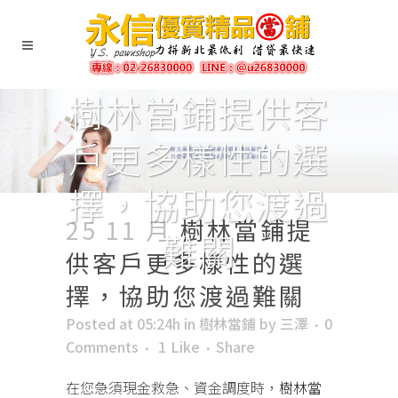
樹林當鋪提供客
戶更多樣性的選
擇，協助您渡過
25 11 月
樹林當鋪提
難關
供客戶更多樣性的選
擇，協助您渡過難關
Posted at 05:24h
in
樹林當鋪
by
三澤
0
Comments
1
Like
Share
在您急須現金救急、資金調度時，
樹林當