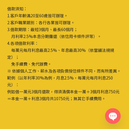
借款須知：
1.客戶年齡滿20至60歲皆可辦理。
2.客戶職業類別：各行各業皆可辦理。
3.借款期限：最短3個月、最長60個月；
月利率2.5%本息分期攤還（依信用卡條件評等）。
4.各項借款利率：
每萬元每月利息最高2.5%、年息最高30%（依當舖法規規
定）；
免手續費、免代辦費。
※ 依據個人工作、薪水及各項負債授信條件不同，而有所差異。
範例（以年利率30%為例，月息2.5%，每萬元每月利息250
元）：
例如借一萬元3個月還款，得須清償本金一萬＋3個月利息750元
＝本金一萬＋利息3個月共10750元；無其它手續費用。
Open