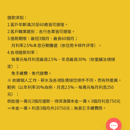
借款須知：
1.客戶年齡滿20至60歲皆可辦理。
2.客戶職業類別：各行各業皆可辦理。
3.借款期限：最短3個月、最長60個月；
月利率2.5%本息分期攤還（依信用卡條件評等）。
4.各項借款利率：
每萬元每月利息最高2.5%、年息最高30%（依當舖法規規
定）；
免手續費、免代辦費。
※ 依據個人工作、薪水及各項負債授信條件不同，而有所差異。
範例（以年利率30%為例，月息2.5%，每萬元每月利息250
元）：
例如借一萬元3個月還款，得須清償本金一萬＋3個月利息750元
＝本金一萬＋利息3個月共10750元；無其它手續費用。