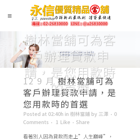
樹林當舖可為客
戶辦理貸款申
請，是您用款時
12 9 月
樹林當舖可為
的首選
客戶辦理貸款申請，是
您用款時的首選
Posted at 02:40h
in
樹林當鋪
by
三澤
0
Comments
1
Like
Share
看著別人因為貸款而走上”人生巔峰”，