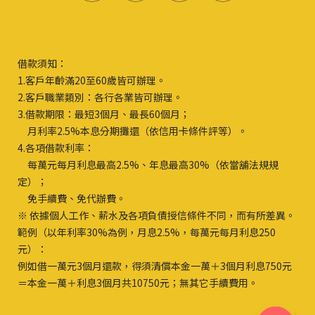
借款須知：
1.客戶年齡滿20至60歲皆可辦理。
2.客戶職業類別：各行各業皆可辦理。
3.借款期限：最短3個月、最長60個月；
月利率2.5%本息分期攤還（依信用卡條件評等）。
4.各項借款利率：
每萬元每月利息最高2.5%、年息最高30%（依當舖法規規
定）；
免手續費、免代辦費。
※ 依據個人工作、薪水及各項負債授信條件不同，而有所差異。
範例（以年利率30%為例，月息2.5%，每萬元每月利息250
元）：
例如借一萬元3個月還款，得須清償本金一萬＋3個月利息750元
＝本金一萬＋利息3個月共10750元；無其它手續費用。