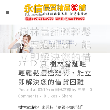
樹林當舖輕輕鬆
鬆度過難關，能
立即解決您的借
27 12 月
樹林當舖輕
貸困難
輕鬆鬆度過難關，能立
即解決您的借貸困難
Posted at 03:19h
in
樹林當舖
by
三澤
0
Comments
0
Likes
Share
樹林當舖
多年來秉持“遠親不如近鄰”，