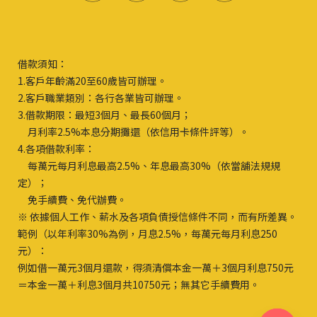
借款須知：
1.客戶年齡滿20至60歲皆可辦理。
2.客戶職業類別：各行各業皆可辦理。
3.借款期限：最短3個月、最長60個月；
月利率2.5%本息分期攤還（依信用卡條件評等）。
4.各項借款利率：
每萬元每月利息最高2.5%、年息最高30%（依當舖法規規
定）；
免手續費、免代辦費。
※ 依據個人工作、薪水及各項負債授信條件不同，而有所差異。
範例（以年利率30%為例，月息2.5%，每萬元每月利息250
元）：
例如借一萬元3個月還款，得須清償本金一萬＋3個月利息750元
＝本金一萬＋利息3個月共10750元；無其它手續費用。