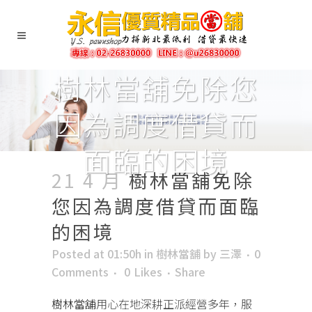
樹林當舖免除您
因為調度借貸而
面臨的困境
21 4 月
樹林當舖免除
您因為調度借貸而面臨
的困境
Posted at 01:50h
in
樹林當舖
by
三澤
0
Comments
0
Likes
Share
樹林當舖
用心在地深耕正派經營多年，服