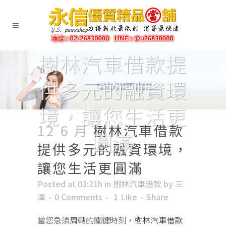
樹林汽車借款提
供多元的融資環
境，讓您生活更
12 6 月
樹林汽車借款
圓滿
提供多元的融資環境，
讓您生活更圓滿
Posted at 03:21h
in
樹林汽車借款
by
三
澤
0 Comments
1
Like
Share
當您急須周轉的關鍵時刻，
樹林汽車借款