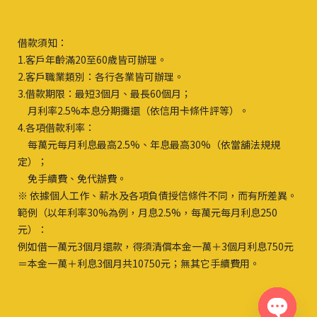
借款須知：
1.客戶年齡滿20至60歲皆可辦理。
2.客戶職業類別：各行各業皆可辦理。
3.借款期限：最短3個月、最長60個月；
月利率2.5%本息分期攤還（依信用卡條件評等）。
4.各項借款利率：
每萬元每月利息最高2.5%、年息最高30%（依當舖法規規
定）；
免手續費、免代辦費。
※ 依據個人工作、薪水及各項負債授信條件不同，而有所差異。
範例（以年利率30%為例，月息2.5%，每萬元每月利息250
元）：
例如借一萬元3個月還款，得須清償本金一萬＋3個月利息750元
＝本金一萬＋利息3個月共10750元；無其它手續費用。