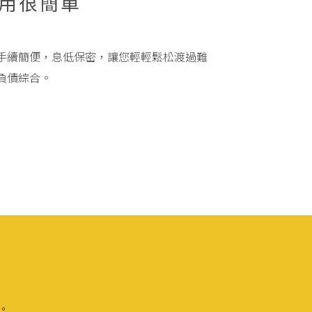
用很簡單
手續簡便，息低保密，讓您輕輕鬆松渡過難
負債綜合。
理。