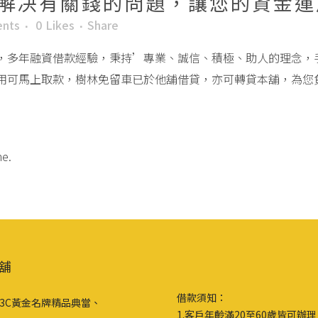
解决有關錢的問題，讓您的資金運
nts
0
Likes
Share
，多年融資借款經驗，秉持’專業、誠信、積極、助人的理念，
用可馬上取款，樹林免留車已於他舖借貸，亦可轉貸本舖，為您
me.
舖
借款須知：
3C黃金名牌精品典當、
1.客戶年齡滿20至60歲皆可辦