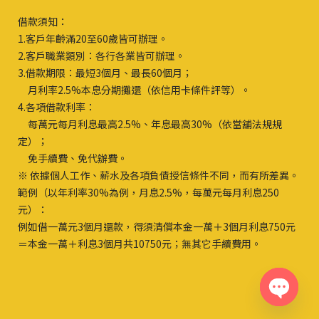
借款須知：
1.客戶年齡滿20至60歲皆可辦理。
2.客戶職業類別：各行各業皆可辦理。
3.借款期限：最短3個月、最長60個月；
月利率2.5%本息分期攤還（依信用卡條件評等）。
4.各項借款利率：
每萬元每月利息最高2.5%、年息最高30%（依當舖法規規
定）；
免手續費、免代辦費。
※ 依據個人工作、薪水及各項負債授信條件不同，而有所差異。
範例（以年利率30%為例，月息2.5%，每萬元每月利息250
元）：
例如借一萬元3個月還款，得須清償本金一萬＋3個月利息750元
＝本金一萬＋利息3個月共10750元；無其它手續費用。
Open