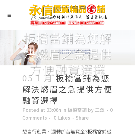
板橋當鋪為您解
決燃眉之急提供
方便融資選擇
05 1 月
板橋當鋪為您
解決燃眉之急提供方便
融資選擇
Posted at 03:06h
in
板橋當鋪
by
三澤
0
Comments
0
Likes
Share
想自行創業、週轉卻苦無資金?
板橋當鋪
從