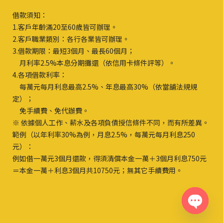
借款須知：
1.客戶年齡滿20至60歲皆可辦理。
2.客戶職業類別：各行各業皆可辦理。
3.借款期限：最短3個月、最長60個月；
月利率2.5%本息分期攤還（依信用卡條件評等）。
4.各項借款利率：
每萬元每月利息最高2.5%、年息最高30%（依當舖法規規
定）；
免手續費、免代辦費。
※ 依據個人工作、薪水及各項負債授信條件不同，而有所差異。
範例（以年利率30%為例，月息2.5%，每萬元每月利息250
元）：
例如借一萬元3個月還款，得須清償本金一萬＋3個月利息750元
＝本金一萬＋利息3個月共10750元；無其它手續費用。
Open