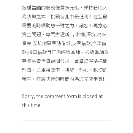
板橋當舖
的服務優質多元化，秉持著助人
為快樂之本，挑戰新北市最低利！在您最
需要的時候助您一臂之力，讓您不再擔心
資金問題，專門辦理新店,木柵,深坑,烏來,
景美,安坑地區票貼借錢,支票借款,汽車借
款,機車借款且正派經營當舖，板橋當舖為
專業融資借貸顧問公司，會幫您嚴格把關
監督，並秉持效率、禮貌、熱心、親切的
精神，在最快速的時間內為您完成申貸!!
Sorry, the comment form is closed at
this time.