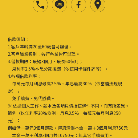
借款須知：
1.客戶年齡滿20至60歲皆可辦理。
2.客戶職業類別：各行各業皆可辦理。
3.借款期限：最短3個月、最長60個月；
月利率2.5%本息分期攤還（依信用卡條件評等）。
4.各項借款利率：
每萬元每月利息最高2.5%、年息最高30%（依當舖法規規
定）；
免手續費、免代辦費。
※ 依據個人工作、薪水及各項負債授信條件不同，而有所差異。
範例（以年利率30%為例，月息2.5%，每萬元每月利息250
元）：
例如借一萬元3個月還款，得須清償本金一萬＋3個月利息750元
＝本金一萬＋利息3個月共10750元；無其它手續費用。