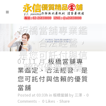
板橋當舖專業鑑
定、合法經營，
是您可託付與信
07 11 月
板橋當舖專
賴的優質當舖
業鑑定、合法經營，是
您可託付與信賴的優質
當舖
Posted at 03:33h
in
板橋當舖
by
三澤
0
Comments
0
Likes
Share