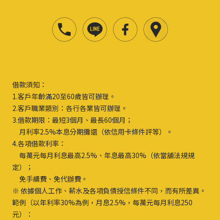
借款須知：
1.客戶年齡滿20至60歲皆可辦理。
2.客戶職業類別：各行各業皆可辦理。
3.借款期限：最短3個月、最長60個月；
月利率2.5%本息分期攤還（依信用卡條件評等）。
4.各項借款利率：
每萬元每月利息最高2.5%、年息最高30%（依當舖法規規
定）；
免手續費、免代辦費。
※ 依據個人工作、薪水及各項負債授信條件不同，而有所差異。
範例（以年利率30%為例，月息2.5%，每萬元每月利息250
元）：