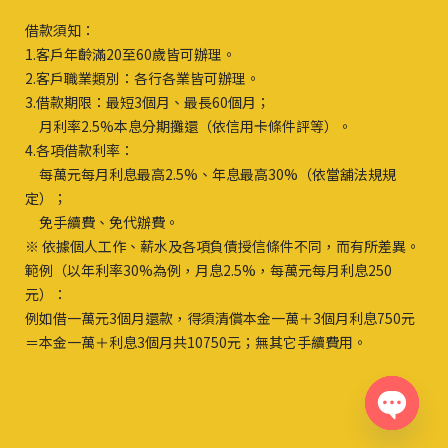
借款須知：
1.客戶年齡滿20至60歲皆可辦理。
2.客戶職業類別：各行各業皆可辦理。
3.借款期限：最短3個月、最長60個月；
月利率2.5%本息分期攤還（依信用卡條件評等）。
4.各項借款利率：
每萬元每月利息最高2.5%、年息最高30%（依當舖法規規
定）；
免手續費、免代辦費。
※ 依據個人工作、薪水及各項負債授信條件不同，而有所差異。
範例（以年利率30%為例，月息2.5%，每萬元每月利息250
元）：
例如借一萬元3個月還款，得須清償本金一萬＋3個月利息750元
＝本金一萬＋利息3個月共10750元；無其它手續費用。
Open