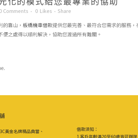
元化的模式給您最專業的協助
0 Comments
0
Likes
Share
利的靠山，
板橋機車借款
提供您最完善、最符合您需求的服務，
不便之處得以順利解決，協助您渡過所有難關。
me.
舖
借款須知：
3C黃金名牌精品典當、
1.客戶年齡滿20至60歲皆可辦