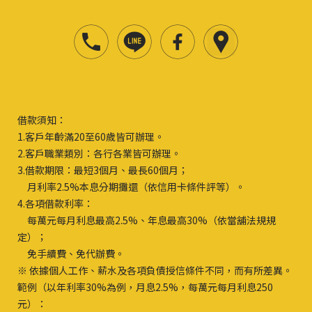
借款須知：
1.客戶年齡滿20至60歲皆可辦理。
2.客戶職業類別：各行各業皆可辦理。
3.借款期限：最短3個月、最長60個月；
月利率2.5%本息分期攤還（依信用卡條件評等）。
4.各項借款利率：
每萬元每月利息最高2.5%、年息最高30%（依當舖法規規
定）；
免手續費、免代辦費。
※ 依據個人工作、薪水及各項負債授信條件不同，而有所差異。
範例（以年利率30%為例，月息2.5%，每萬元每月利息250
元）：