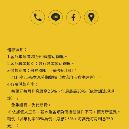
借款須知：
1.客戶年齡滿20至60歲皆可辦理。
2.客戶職業類別：各行各業皆可辦理。
3.借款期限：最短3個月、最長60個月；
月利率2.5%本息分期攤還（依信用卡條件評等）。
4.各項借款利率：
每萬元每月利息最高2.5%、年息最高30%（依當舖法規規
定）；
免手續費、免代辦費。
※ 依據個人工作、薪水及各項負債授信條件不同，而有所差異。
範例（以年利率30%為例，月息2.5%，每萬元每月利息250
元）：