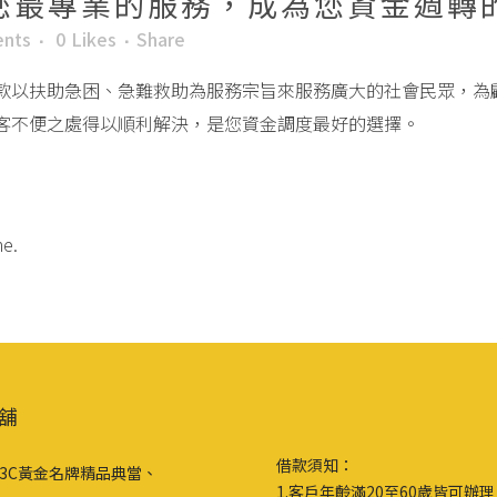
您最專業的服務，成為您資金週轉
nts
0
Likes
Share
款以扶助急困、急難救助為服務宗旨來服務廣大的社會民眾，為
客不便之處得以順利解決，是您資金調度最好的選擇。
me.
舖
借款須知：
3C黃金名牌精品典當、
1.客戶年齡滿20至60歲皆可辦