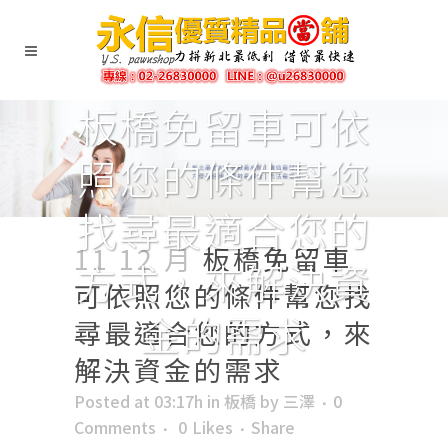
板橋免留車可依
照您的條件幫您
找尋最適合您的
11 12 月
板橋免留車
方式，來解決資
可依照您的條件幫您找
金的需求
尋最適合您的方式，來
解決資金的需求
Posted at 03:17h
in
板橋
by
三澤
0
Comments
0
Likes
Share