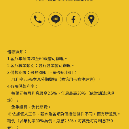
借款須知：
1.客戶年齡滿20至60歲皆可辦理。
2.客戶職業類別：各行各業皆可辦理。
3.借款期限：最短3個月、最長60個月；
月利率2.5%本息分期攤還（依信用卡條件評等）。
4.各項借款利率：
每萬元每月利息最高2.5%、年息最高30%（依當舖法規規
定）；
免手續費、免代辦費。
※ 依據個人工作、薪水及各項負債授信條件不同，而有所差異。
範例（以年利率30%為例，月息2.5%，每萬元每月利息250
元）：