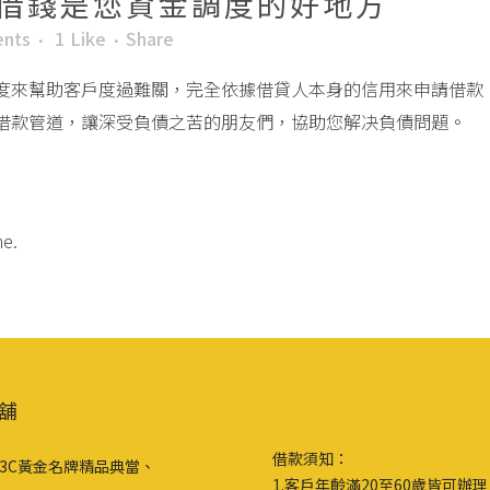
借錢是您資金調度的好地方
nts
1
Like
Share
度來幫助客戶度過難關，完全依據借貸人本身的信用來申請借款
借款管道，讓深受負債之苦的朋友們，協助您解决負債問題。
me.
舖
借款須知：
3C黃金名牌精品典當、
1.客戶年齡滿20至60歲皆可辦