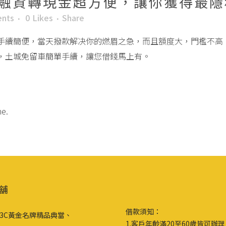
融資轉現金超方便，讓你獲得最隱
nts
0
Likes
Share
手續簡便，當天撥款解决你的燃眉之急，而且額度大，門檻不高
，土城免留車簡單手續，讓您借錢馬上有。
me.
舖
借款須知：
3C黃金名牌精品典當、
1.客戶年齡滿20至60歲皆可辦