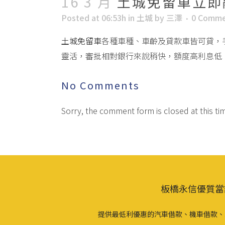
16 3 月
土城免留車立即
Posted at 06:53h
in
土城
by
三澤
0 Comme
土城免留車
各種車種、車齡及貸款車皆可貸，
靈活，審批相對銀行來說稍快，額度高利息低
No Comments
Sorry, the comment form is closed at this ti
板橋永信優質當
提供最低利優惠的汽車借款、機車借款、