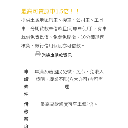
最高可貸原車1.5倍！！
提供土城地區汽車、機車、公司車、工具
車、分期貸款車借款且(可原車使用)，有車
就借免費鑑價、免保免聯徵、10分鐘迅速
核貸、銀行信用瑕疵亦可借款。
汽機車借款資訊
申
年滿20歲國民免徵、免保、免收入
請
證明，職業不限(八大亦可)皆可辦
條
理。
件
借
最高貸款額度可至車價2倍。
款
額
度