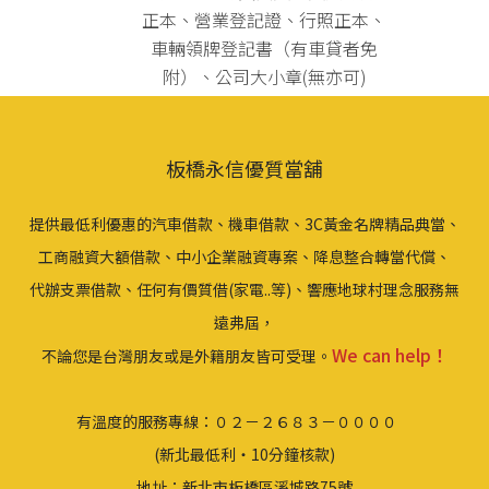
正本、營業登記證、行照正本、
車輛領牌登記書（有車貸者免
附）、公司大小章(無亦可)
板橋永信優質當舖
提供最低利優惠的汽車借款、機車借款、3C黃金名牌精品典當、
工商融資大額借款、中小企業融資專案、降息整合轉當代償、
代辦支票借款、任何有價質借(家電..等)、響應地球村理念服務無
遠弗屆，
We can help！
不論您是台灣朋友或是外籍朋友皆可受理。
有溫度的服務專線：０２－２６８３－００００
(新北最低利‧10分鐘核款)
地址：新北市板橋區溪城路75號