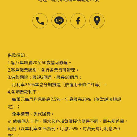
借款須知：
1.客戶年齡滿20至60歲皆可辦理。
2.客戶職業類別：各行各業皆可辦理。
3.借款期限：最短3個月、最長60個月；
月利率2.5%本息分期攤還（依信用卡條件評等）。
4.各項借款利率：
每萬元每月利息最高2.5%、年息最高30%（依當舖法規規
定）；
免手續費、免代辦費。
※ 依據個人工作、薪水及各項負債授信條件不同，而有所差異。
範例（以年利率30%為例，月息2.5%，每萬元每月利息250
元）：