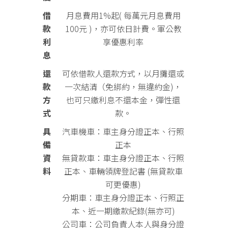
借
月息費用1%起( 每萬元月息費用
款
100元 )，亦可依日計費。軍公教
利
享優惠利率
息
還
可依借款人還款方式，以月攤還或
款
一次結清（免綁約，無違約金)，
方
也可只繳利息不還本金，彈性還
式
款。
具
汽車機車：車主身分證正本、行照
備
正本
資
無貸款車：車主身分證正本、行照
料
正本、車輛領牌登記書 (無貸款車
可更優惠)
分期車：車主身分證正本、行照正
本、近一期繳款紀錄(無亦可)
公司車：公司負責人本人與身分證